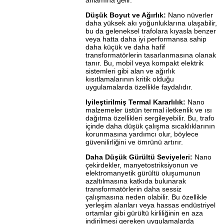
anlamına gelir.
Düşük Boyut ve Ağırlık:
Nano nüverler
daha yüksek akı yoğunluklarına ulaşabilir,
bu da geleneksel trafolara kıyasla benzer
veya hatta daha iyi performansa sahip
daha küçük ve daha hafif
transformatörlerin tasarlanmasına olanak
tanır. Bu, mobil veya kompakt elektrik
sistemleri gibi alan ve ağırlık
kısıtlamalarının kritik olduğu
uygulamalarda özellikle faydalıdır.
Iyileştirilmiş Termal Kararlılık:
Nano
malzemeler üstün termal iletkenlik ve ısı
dağıtma özellikleri sergileyebilir. Bu, trafo
içinde daha düşük çalışma sıcaklıklarının
korunmasına yardımcı olur, böylece
güvenilirliğini ve ömrünü artırır.
Daha Düşük Gürültü Seviyeleri:
Nano
çekirdekler, manyetostriksiyonun ve
elektromanyetik gürültü oluşumunun
azaltılmasına katkıda bulunarak
transformatörlerin daha sessiz
çalışmasına neden olabilir. Bu özellikle
yerleşim alanları veya hassas endüstriyel
ortamlar gibi gürültü kirliliğinin en aza
indirilmesi gereken uygulamalarda