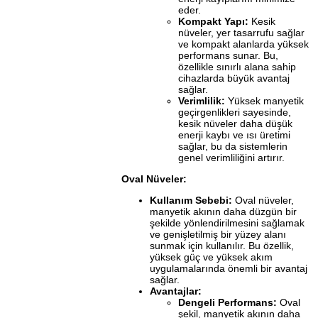
eder.
Kompakt Yapı:
Kesik
nüveler, yer tasarrufu sağlar
ve kompakt alanlarda yüksek
performans sunar. Bu,
özellikle sınırlı alana sahip
cihazlarda büyük avantaj
sağlar.
Verimlilik:
Yüksek manyetik
geçirgenlikleri sayesinde,
kesik nüveler daha düşük
enerji kaybı ve ısı üretimi
sağlar, bu da sistemlerin
genel verimliliğini artırır.
Oval Nüveler:
Kullanım Sebebi:
Oval nüveler,
manyetik akının daha düzgün bir
şekilde yönlendirilmesini sağlamak
ve genişletilmiş bir yüzey alanı
sunmak için kullanılır. Bu özellik,
yüksek güç ve yüksek akım
uygulamalarında önemli bir avantaj
sağlar.
Avantajlar:
Dengeli Performans:
Oval
şekil, manyetik akının daha