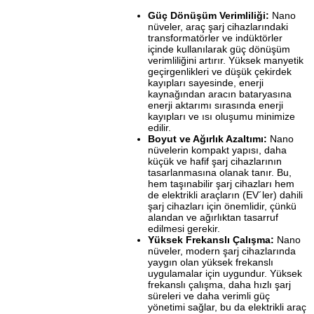
Güç Dönüşüm Verimliliği:
Nano
nüveler, araç şarj cihazlarındaki
transformatörler ve indüktörler
içinde kullanılarak güç dönüşüm
verimliliğini artırır. Yüksek manyetik
geçirgenlikleri ve düşük çekirdek
kayıpları sayesinde, enerji
kaynağından aracın bataryasına
enerji aktarımı sırasında enerji
kayıpları ve ısı oluşumu minimize
edilir.
Boyut ve Ağırlık Azaltımı:
Nano
nüvelerin kompakt yapısı, daha
küçük ve hafif şarj cihazlarının
tasarlanmasına olanak tanır. Bu,
hem taşınabilir şarj cihazları hem
de elektrikli araçların (EV´ler) dahili
şarj cihazları için önemlidir, çünkü
alandan ve ağırlıktan tasarruf
edilmesi gerekir.
Yüksek Frekanslı Çalışma:
Nano
nüveler, modern şarj cihazlarında
yaygın olan yüksek frekanslı
uygulamalar için uygundur. Yüksek
frekanslı çalışma, daha hızlı şarj
süreleri ve daha verimli güç
yönetimi sağlar, bu da elektrikli araç