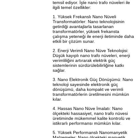
temsil ediyor. İşte nano trafo nüveleri ile
ilgili temel özellikler:
1. Yüksek Frekanslı Nano Nüveli
Transformatörler: Nano teknolojisinin
getirdiği avantajlarla tasarlanan
transformatörler, yüksek frekansta
çalışma yeteneği ile enerji iletiminde daha
etkili bir çözüm sunar.
2. Enerji Verimli Nano Nüve Teknolojisi:
Düşük kayıplı nano trafo nüveleri, enerji
verimliliğini artırarak elektrik güç
sistemlerinin sürdürülebilirliğine katkı
sağlar.
3. Nano Elektronik Güç Dönüşümü: Nano
teknoloji sayesinde elektronik güç
dönüşümü, daha kompakt ve verimli
transformatörlerin üretilmesini mümkün
kılar.
4. Hassas Nano Nüve İmalatı: Nano
ölçekteki hassasiyet, nano trafo nüvesi
üretiminde mükemmel kalite kontrolü ve
istikrarlı performansı mümkün kılar.
5. Yüksek Performanslı Nanomanyetik
Malzemeler: Nano ölçekteki manyetik