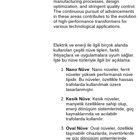
manufacturing processes, design
optimization, and stringent quality control.
The continuous pursuit of advancements
in these areas contributes to the evolution
of high-performance transformers for
various technological applications.
Elektrik ve enerji ile ilgili birçok alanda
kullanılan çeşitli nüve tipleri, farklı
ihtiyaçlara ve uygulamalara uyum sağlar.
İşte bu nüve türleriyle ilgili bir açıklama:
Nano Nüve
: Nano nüveler, ferrit
nüveler yüksek performanslı nüve
tipidir. Bu nüveler, özellikle hassas
trafolarda kullanılmak üzere
tasarlanmıştır.
Kesik Nüve
: Kesik nüveler,
manyetik özelliklere sahip olup,
enerji dönüşüm sistemlerinde, güç
kaynaklarında ve acılabilir
trafolarda kullanılır.
Oval Nüve
: Oval nüveler, özellikle
taşınabilir cihazlarda, invertörlerde
ve güç dönüşüm sistemlerinde