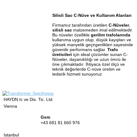
Silisli Sac C-Nüve ve Kullanım Alanları
Firmamız tarafından üretilen
C-Nüveler
,
silisli sac
malzemeden imal edilmektedir.
Bu nüveler özellikle
gerilim trafolarında
kullanıma uygun olup, düşük kayıpları ve
yüksek manyetik geçirgenlikleri sayesinde
güvenilir performans sağlar.
Trafo
üreticileri
için ideal çözümler sunan C-
Nüveler, dayanıklılığı ve uzun ömrü ile
öne çıkmaktadır. İhtiyaca özel ölçü ve
teknik değerlerde C-nüve üretim ve
tedarik hizmeti sunuyoruz.
HAYDN Ic ve Dis. Tic. Ltd.
Vienna
Gsm
+43 681 81 660 976
Istanbul