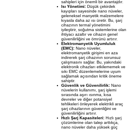
sahipleri için önemli bir avantajdır.
Isı Yönetimi:
Düşük çekirdek
kayıpları sayesinde nano nüveler,
geleneksel manyetik malzemelere
kıyasla daha az ısı üretir. Bu, şarj
cihazının termal yönetimini
iyileştirir, soğutma sistemlerine olan
ihtiyacı azaltır ve cihazın genel
güvenilirliğini ve ömrünü artırır.
Elektromanyetik Uyumluluk
(EMC):
Nano nüveler,
elektromanyetik girişimi en aza
indirerek şarj cihazının sorunsuz
çalışmasını sağlar. Bu, yakındaki
elektronik cihazları etkilememek ve
sıkı EMC düzenlemelerine uyum
sağlamak açısından kritik öneme
sahiptir.
Güvenlik ve Güvenilirlik:
Nano
nüvelerin kullanımı, şarj işlemi
sırasında aşırı ısınma, kısa
devreler ve diğer potansiyel
tehlikeleri önleyerek elektrikli araç
şarj cihazlarının güvenliğini ve
güvenilirliğini artırır.
Hızlı Şarj Kapasiteleri:
Hızlı şarj
çözümlerine olan talep arttıkça,
nano nüveler daha yüksek güç