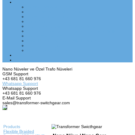
Products
Flexible Braided Busbar
INSTRUMENT TRANSFORMERS
Epoxy Insulation Parts
Cable Clamps
BTSR Sabit Gergi Tel Besleyici Broşürü
BTSR Sabit Gergi Tel Besleyici Hakkında Bilgiler
FAET Trafo Aletleri
Nano Nüveler ve Özel Trafo Nüveleri
Atul Epoksi Reçine
Marbo Epoksi Kalıp Ayırıcılar
References
Contact
Nano Nüveler ve Özel Trafo Nüveleri
GSM Support
+43 681 81 660 976
Whatsapp Support
Whatsapp Support
+43 681 81 660 976
E-Mail Support
sales@transformer-switchgear.com
Products
Flexible Braided