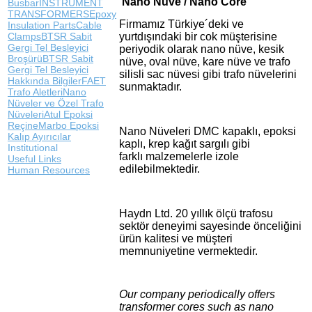
Nano Nüve / Nano Core
Busbar
INSTRUMENT
TRANSFORMERS
Epoxy
Firmamız Türkiye´deki ve
Insulation Parts
Cable
Clamps
BTSR Sabit
yurtdışındaki bir cok müşterisine
Gergi Tel Besleyici
periyodik olarak nano nüve, kesik
Broşürü
BTSR Sabit
nüve, oval nüve, kare nüve ve trafo
Gergi Tel Besleyici
silisli sac nüvesi gibi trafo nüvelerini
Hakkında Bilgiler
FAET
sunmaktadır.
Trafo Aletleri
Nano
Nüveler ve Özel Trafo
Nüveleri
Atul Epoksi
Reçine
Marbo Epoksi
Nano Nüveleri DMC kapaklı, epoksi
Kalıp Ayırıcılar
kaplı, krep kağıt sargılı gibi
Institutional
farklı malzemelerle izole
Useful Links
edilebilmektedir.
Human Resources
Haydn Ltd. 20 yıllık ölçü trafosu
sektör deneyimi sayesinde önceliğini
ürün kalitesi ve müşteri
memnuniyetine vermektedir.
Our company periodically offers
transformer cores such as nano