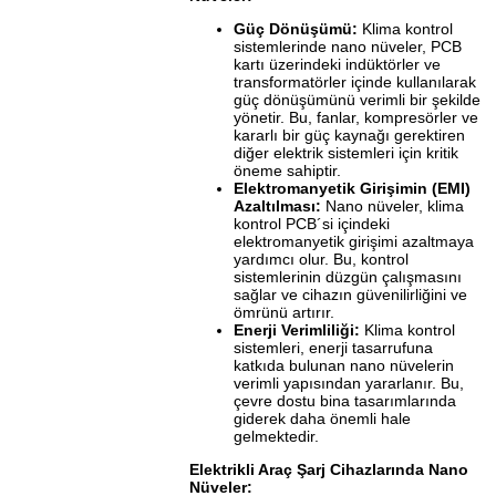
Güç Dönüşümü:
Klima kontrol
sistemlerinde nano nüveler, PCB
kartı üzerindeki indüktörler ve
transformatörler içinde kullanılarak
güç dönüşümünü verimli bir şekilde
yönetir. Bu, fanlar, kompresörler ve
kararlı bir güç kaynağı gerektiren
diğer elektrik sistemleri için kritik
öneme sahiptir.
Elektromanyetik Girişimin (EMI)
Azaltılması:
Nano nüveler, klima
kontrol PCB´si içindeki
elektromanyetik girişimi azaltmaya
yardımcı olur. Bu, kontrol
sistemlerinin düzgün çalışmasını
sağlar ve cihazın güvenilirliğini ve
ömrünü artırır.
Enerji Verimliliği:
Klima kontrol
sistemleri, enerji tasarrufuna
katkıda bulunan nano nüvelerin
verimli yapısından yararlanır. Bu,
çevre dostu bina tasarımlarında
giderek daha önemli hale
gelmektedir.
Elektrikli Araç Şarj Cihazlarında Nano
Nüveler: