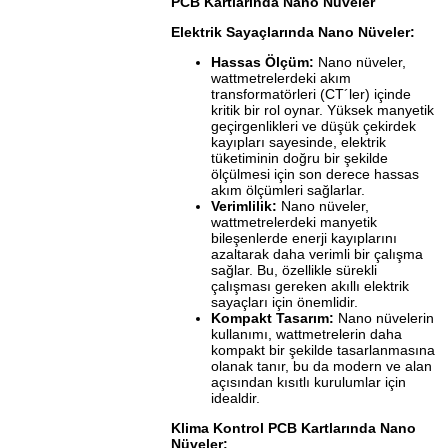
PCB Kartlarında Nano Nüveler
Elektrik
Sayaçlarında
Nano Nüveler:
Hassas Ölçüm:
Nano nüveler,
wattmetrelerdeki akım
transformatörleri (CT´ler) içinde
kritik bir rol oynar. Yüksek manyetik
geçirgenlikleri ve düşük çekirdek
kayıpları sayesinde, elektrik
tüketiminin doğru bir şekilde
ölçülmesi için son derece hassas
akım ölçümleri sağlarlar.
Verimlilik:
Nano nüveler,
wattmetrelerdeki manyetik
bileşenlerde enerji kayıplarını
azaltarak daha verimli bir çalışma
sağlar. Bu, özellikle sürekli
çalışması gereken akıllı elektrik
sayaçları için önemlidir.
Kompakt Tasarım:
Nano nüvelerin
kullanımı, wattmetrelerin daha
kompakt bir şekilde tasarlanmasına
olanak tanır, bu da modern ve alan
açısından kısıtlı kurulumlar için
idealdir.
Klima Kontrol PCB Kartlarında Nano
Nüveler: