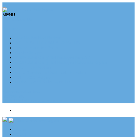
×
MENU
Home
About Us
Products
Flexible Braided Busbar
INSTRUMENT TRANSFORMERS
Epoxy Insulation Parts
Cable Clamps
BTSR Sabit Gergi Tel Besleyici Broşürü
BTSR Sabit Gergi Tel Besleyici Hakkında Bilgiler
FAET Trafo Aletleri
Nano Nüveler ve Özel Trafo Nüveleri
Atul Epoksi Reçine
Marbo Epoksi Kalıp Ayırıcılar
References
Contact
Institutional
Useful Links
Human Resources
Home
About Us