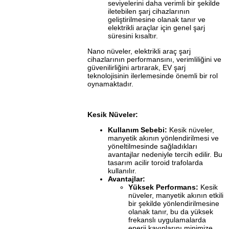
seviyelerini daha verimli bir şekilde
iletebilen şarj cihazlarının
geliştirilmesine olanak tanır ve
elektrikli araçlar için genel şarj
süresini kısaltır.
Nano nüveler, elektrikli araç şarj
cihazlarının performansını, verimliliğini ve
güvenilirliğini artırarak, EV şarj
teknolojisinin ilerlemesinde önemli bir rol
oynamaktadır.
Kesik Nüveler:
Kullanım Sebebi:
Kesik nüveler,
manyetik akının yönlendirilmesi ve
yöneltilmesinde sağladıkları
avantajlar nedeniyle tercih edilir. Bu
tasarım acilir toroid trafolarda
kullanılır.
Avantajlar:
Yüksek Performans:
Kesik
nüveler, manyetik akının etkili
bir şekilde yönlendirilmesine
olanak tanır, bu da yüksek
frekanslı uygulamalarda
enerji kayıplarını minimize